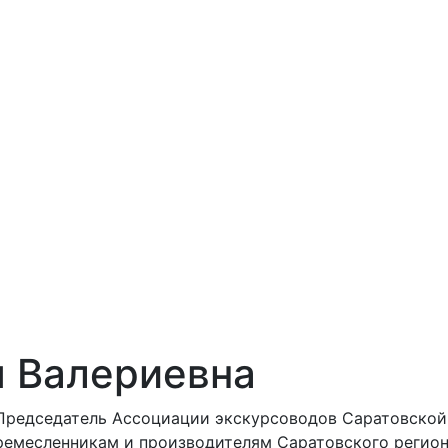
я Валериевна
Председатель Ассоциации экскурсоводов Саратовской 
ремесленникам и производителям Саратовского регио